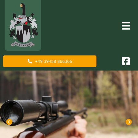
+49 39458 866366